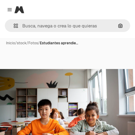
Magnific
Close menu
Buscar
Inicio
/
stock
/
Fotos
/
Estudiantes aprendie…