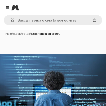
Magnific
Close menu
Buscar
Inicio
/
stock
/
Fotos
/
Experiencia en progr…