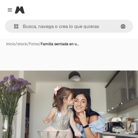
Magnific
Close menu
Buscar
Inicio
/
stock
/
Fotos
/
Familia sentada en u…