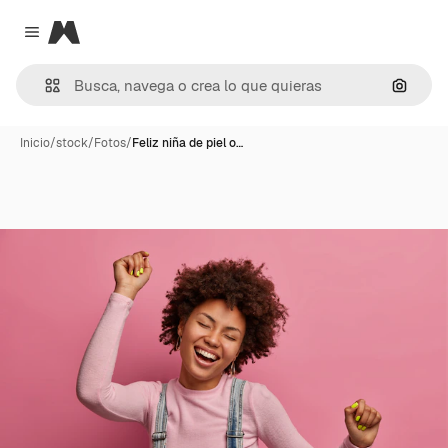
Magnific
Close menu
Buscar
Inicio
/
stock
/
Fotos
/
Feliz niña de piel o…