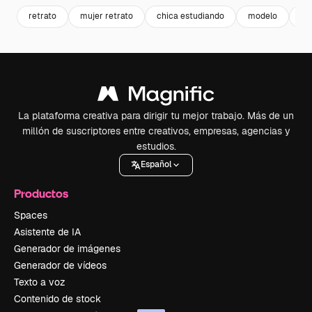
retrato
mujer retrato
chica estudiando
modelo
mu
La plataforma creativa para dirigir tu mejor trabajo. Más de un
millón de suscriptores entre creativos, empresas, agencias y
estudios.
Español
Productos
Spaces
Asistente de IA
Generador de imágenes
Generador de vídeos
Texto a voz
Contenido de stock