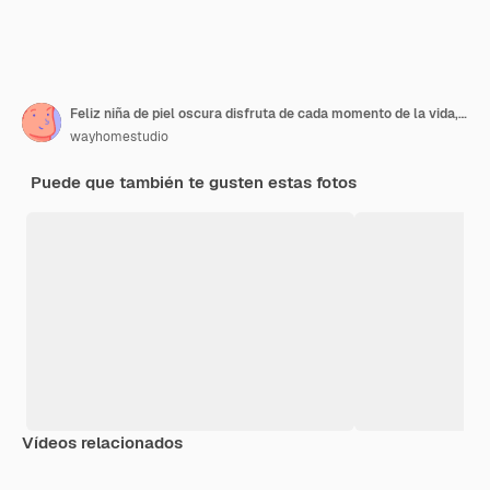
Feliz niña de piel oscura disfruta de cada momento de la vida, baila y se mueve, levanta los brazos y aprieta los puños, cierra los ojos, tiene buen humor, usa denim sarafan y cuello alto, aislado en la pared rosa
wayhomestudio
Puede que también te gusten estas fotos
Vídeos relacionados
Premium
Premium