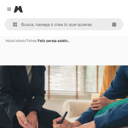
Magnific
Close menu
Buscar
Inicio
/
stock
/
Fotos
/
Feliz pareja asiátic…