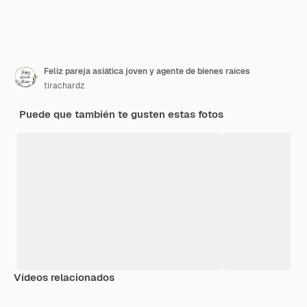
Feliz pareja asiática joven y agente de bienes raíces
tirachardz
Puede que también te gusten estas fotos
Vídeos relacionados
Premium
Premium
Premium
Premium