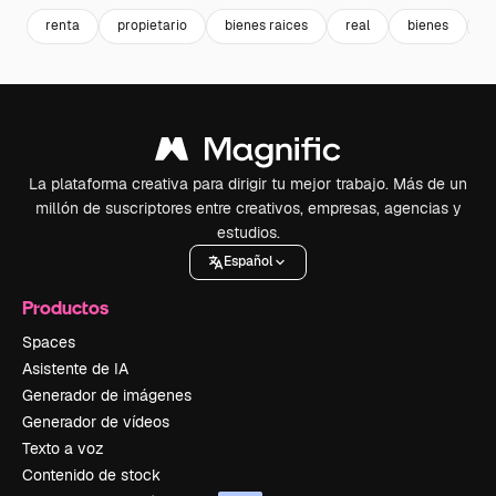
renta
propietario
bienes raices
real
bienes
s
La plataforma creativa para dirigir tu mejor trabajo. Más de un
millón de suscriptores entre creativos, empresas, agencias y
estudios.
Español
Productos
Spaces
Asistente de IA
Generador de imágenes
Generador de vídeos
Texto a voz
Contenido de stock