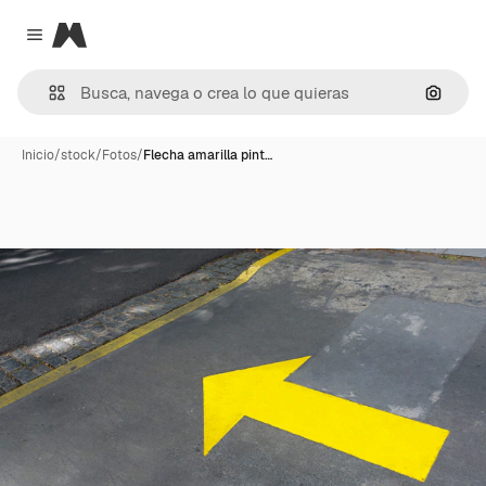
Magnific
Close menu
Buscar
Inicio
/
stock
/
Fotos
/
Flecha amarilla pint…