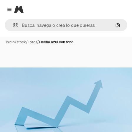
Magnific
Close menu
Buscar
Inicio
/
stock
/
Fotos
/
Flecha azul con fond…