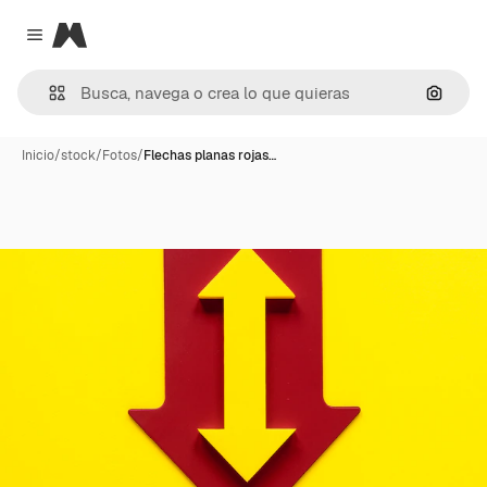
Magnific
Close menu
Buscar
Inicio
/
stock
/
Fotos
/
Flechas planas rojas…