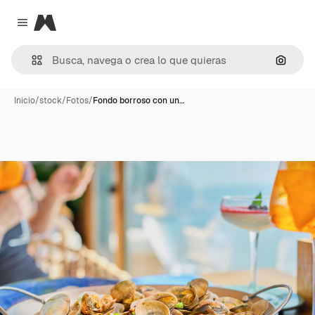
Magnific
Close menu
Buscar
Inicio
/
stock
/
Fotos
/
Fondo borroso con un…