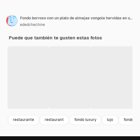
Fondo borroso con un plato de almejas vongole hervidas en una mesa en un café con espacio de copia Idea para pantalla de inicio o pancarta
ededchechine
Puede que también te gusten estas fotos
restaurante
restaurant
fondo luxury
lujo
fondo ma