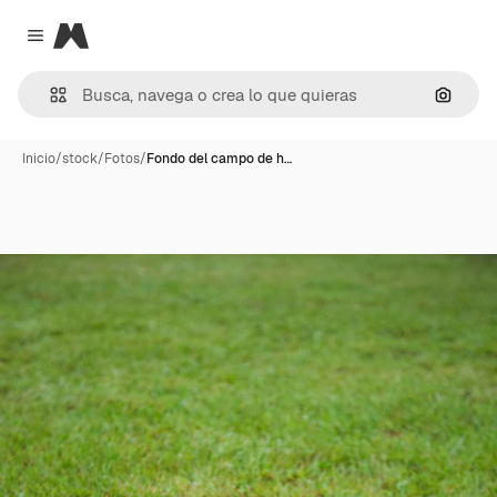
Magnific
Close menu
Buscar
Inicio
/
stock
/
Fotos
/
Fondo del campo de h…