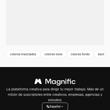
colores mezclados
colores vivos
colores fondo
backgro
La plataforma creativa para dirigir tu mejor trabajo. Más de un
millón de suscriptores entre creativos, empresas, agencias y
estudios.
Español