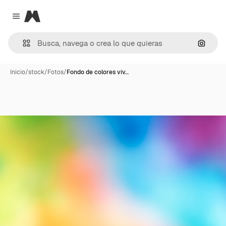
Magnific
Close menu
Buscar
Inicio
/
stock
/
Fotos
/
Fondo de colores vív…