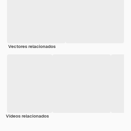
Vectores relacionados
Vídeos relacionados
Premium
Premium
Generado por IA
Premium
Premium
Generado p