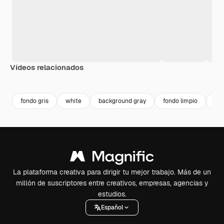
Vídeos relacionados
Premium
Premium
Premium
Premium
fondo gris
white
background gray
fondo limpio
bg 
La plataforma creativa para dirigir tu mejor trabajo. Más de un
millón de suscriptores entre creativos, empresas, agencias y
estudios.
Español