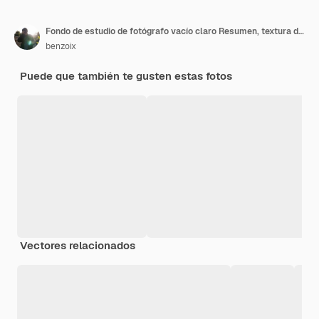
Fondo de estudio de fotógrafo vacío claro Resumen, textura de fondo de belleza azul claro oscuro y claro, gris frío, pared plana degradado blanco como la nieve y piso en el interior de invierno de habitación espaciosa vacía.
benzoix
Puede que también te gusten estas fotos
Vectores relacionados