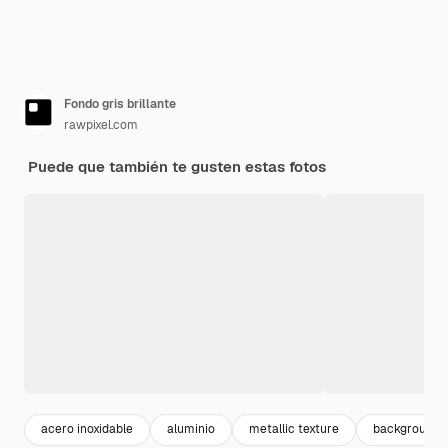
Fondo gris brillante
rawpixel.com
Puede que también te gusten estas fotos
acero inoxidable
aluminio
metallic texture
background 