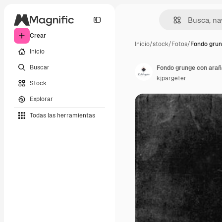
Crear
Inicio
/
stock
/
Fotos
/
Fondo grun
Inicio
Buscar
Fondo grunge con ara
kjpargeter
Stock
Explorar
Todas las herramientas