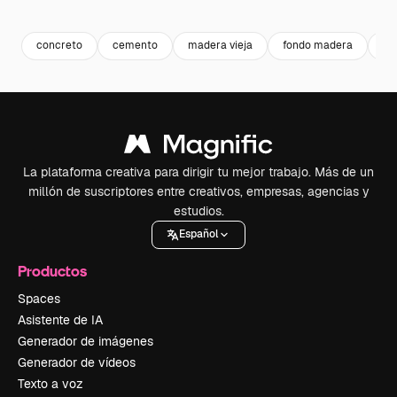
Premium
Premium
Premium
Premium
concreto
cemento
madera vieja
fondo madera
ba
La plataforma creativa para dirigir tu mejor trabajo. Más de un
millón de suscriptores entre creativos, empresas, agencias y
estudios.
Español
Productos
Spaces
Asistente de IA
Generador de imágenes
Generador de vídeos
Texto a voz