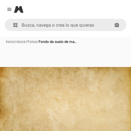
Magnific
Close menu
Buscar
Inicio
/
stock
/
Fotos
/
Fondo de suelo de ma…