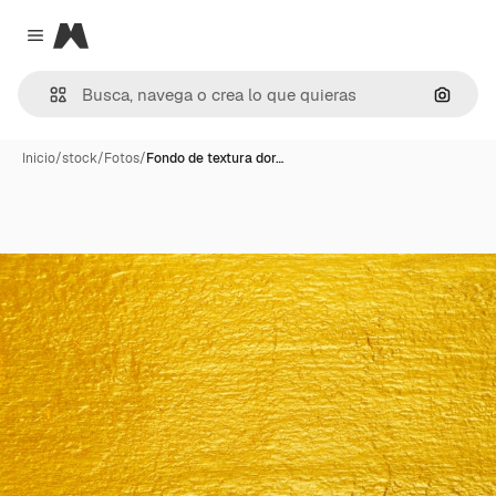
Magnific
Close menu
Buscar
Inicio
/
stock
/
Fotos
/
Fondo de textura dor…