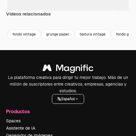
Vídeos relacionados
Premium
Premium
Premium
Premium
fondo vintage
grunge paper
textura vintage
fondo grun
La plataforma creativa para dirigir tu mejor trabajo. Más de un
millón de suscriptores entre creativos, empresas, agencias y
estudios.
Español
Productos
Spaces
Asistente de IA
Generador de imágenes