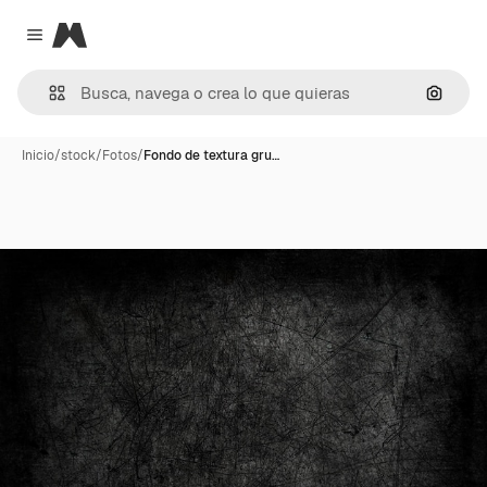
Magnific
Close menu
Buscar
Inicio
/
stock
/
Fotos
/
Fondo de textura gru…