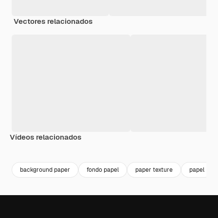
Vectores relacionados
Vídeos relacionados
Premium
Premium
Generado por IA
Premium
Premium
Generado p
background paper
fondo papel
paper texture
papel