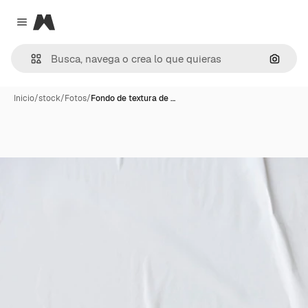
Magnific
Close menu
Buscar
Inicio
/
stock
/
Fotos
/
Fondo de textura de …