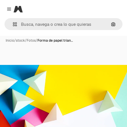
Magnific
Close menu
Buscar
Inicio
/
stock
/
Fotos
/
Forma de papel trian…