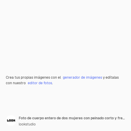
Crea tus propias imágenes con el
generador de imágenes
y edítalas
con nuestro
editor de fotos
.
Foto de cuerpo entero de dos mujeres con peinado corto y fresco y gafas modernas en pantalones blancos y zapatillas de deporte sonriendo y abrazándose en un contexto aislado.
lookstudio