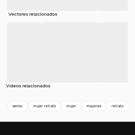
Vectores relacionados
Vídeos relacionados
Premium
Premium
Generado por IA
Premium
Premium
senior
mujer retrato
mujer
mayores
retrato