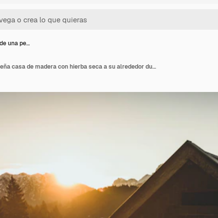
 de una pe…
Fotografía de una pequeña casa de madera con hierba seca a su alrededor durante la puesta de sol con montañas en el fondo