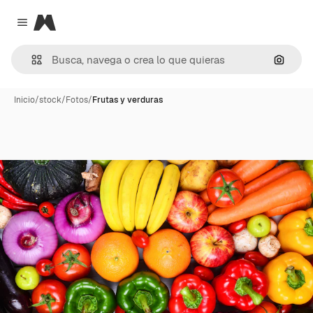
Magnific
Close menu
Buscar
Inicio
/
stock
/
Fotos
/
Frutas y verduras