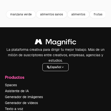
Premium
Premium
Generado por IA
Premium
Premium
manzana verde
alimentos sanos
alimentos
frutas
La plataforma creativa para dirigir tu mejor trabajo. Más de un
millón de suscriptores entre creativos, empresas, agencias y
estudios.
Español
Productos
Spaces
Asistente de IA
Generador de imágenes
Generador de vídeos
Texto a voz