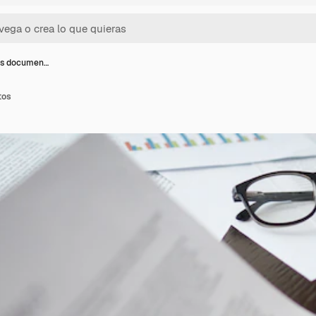
os documen…
tos