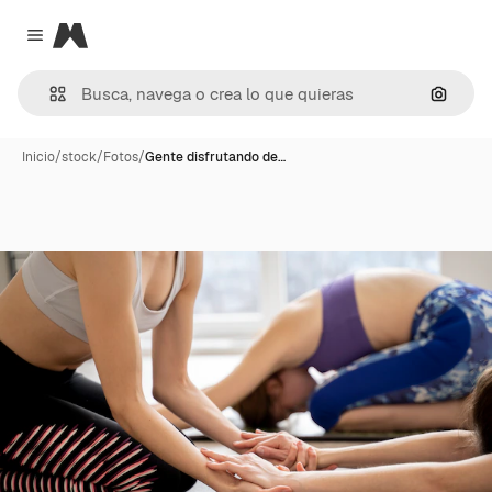
Magnific
Close menu
Buscar
Inicio
/
stock
/
Fotos
/
Gente disfrutando de…