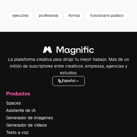
Premium
Premium
Generado por IA
Premium
Premium
ejecutivo
profesional
formal
funcionario publico
m
La plataforma creativa para dirigir tu mejor trabajo. Más de un
millón de suscriptores entre creativos, empresas, agencias y
estudios.
Español
Productos
Spaces
Asistente de IA
Generador de imágenes
Generador de vídeos
Texto a voz