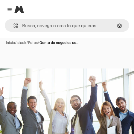
Magnific
Close menu
Buscar
Inicio
/
stock
/
Fotos
/
Gente de negocios ce…