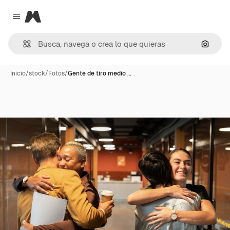
Magnific
Close menu
Buscar
Inicio
/
stock
/
Fotos
/
Gente de tiro medio …