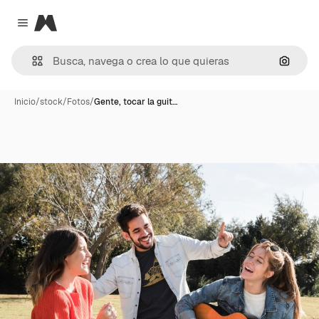
Magnific
Close menu
Buscar
Inicio
/
stock
/
Fotos
/
Gente, tocar la guit…