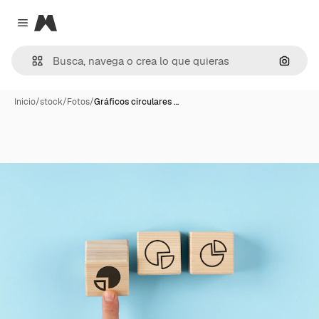
Magnific
Close menu
Buscar
Inicio
/
stock
/
Fotos
/
Gráficos circulares …