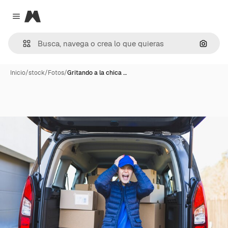
Magnific
Close menu
Buscar
Inicio
/
stock
/
Fotos
/
Gritando a la chica …