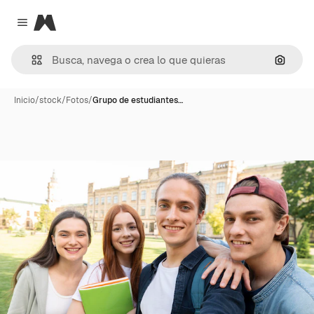
Magnific
Close menu
Buscar
Inicio
/
stock
/
Fotos
/
Grupo de estudiantes…