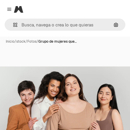
Magnific
Close menu
Buscar
Inicio
/
stock
/
Fotos
/
Grupo de mujeres que…