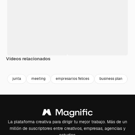
Vídeos relacionados
Premium
Premium
Premium
Premium
junta
meeting
empresarios felices
business plan
s
La plataforma creativa para dirigir tu mejor trabajo. Más de un
millón de suscriptores entre creativos, empresas, agencias y
estudios.