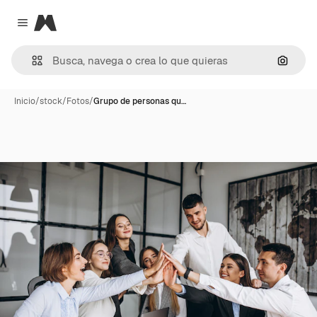
Magnific
Close menu
Buscar
Inicio
/
stock
/
Fotos
/
Grupo de personas qu…