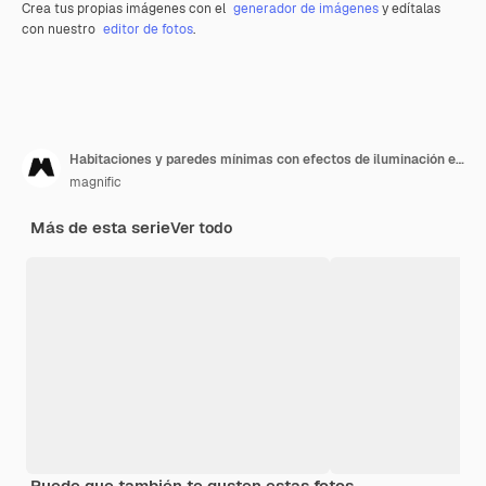
Crea tus propias imágenes con el
generador de imágenes
y edítalas
con nuestro
editor de fotos
.
Habitaciones y paredes mínimas con efectos de iluminación en renderización 3D
magnific
Más de esta serie
Ver todo
Puede que también te gusten estas fotos