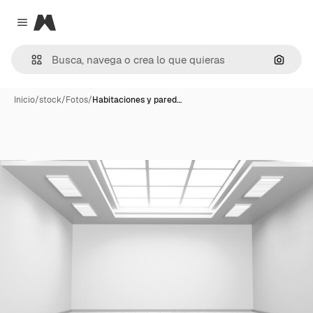
Magnific
Close menu
Buscar
Inicio
/
stock
/
Fotos
/
Habitaciones y pared…