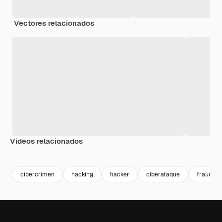
Vectores relacionados
Vídeos relacionados
Premium
Premium
Generado por IA
Premium
Premium
cibercrimen
hacking
hacker
ciberataque
fraude