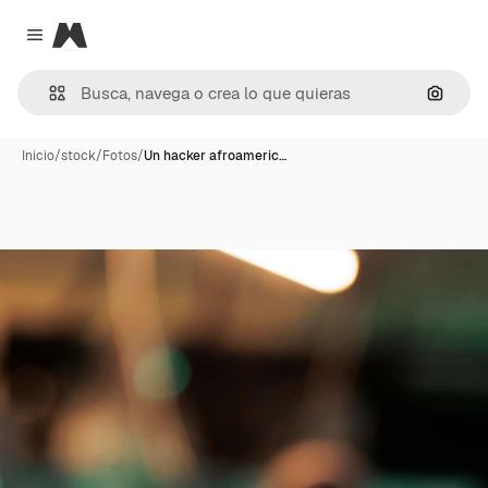
Magnific
Close menu
Buscar
Inicio
/
stock
/
Fotos
/
Un hacker afroameric…