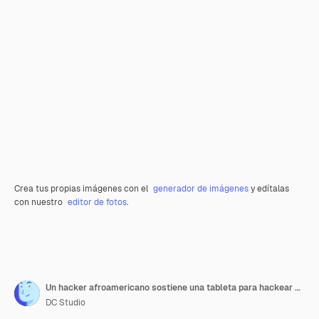
Crea tus propias imágenes con el
generador de imágenes
y edítalas
con nuestro
editor de fotos
.
Un hacker afroamericano sostiene una tableta para hackear un sistema en línea, causando malware en la red y planeando un ciberataque. Mirando el servidor de seguridad para acceder a la base de datos y robar contraseñas.
DC Studio