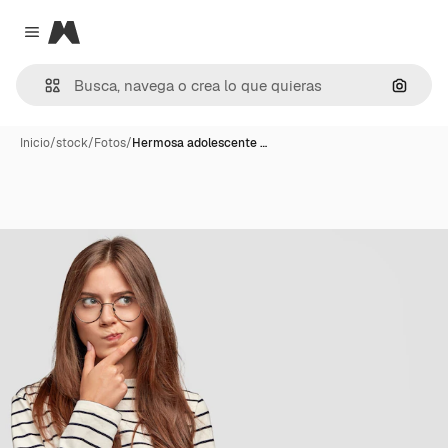
Magnific
Close menu
Buscar
Inicio
/
stock
/
Fotos
/
Hermosa adolescente …