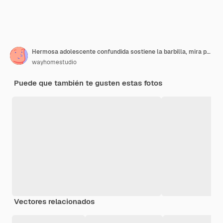
Hermosa adolescente confundida sostiene la barbilla, mira pensativamente a un lado, tiene el cabello oscuro, usa un suéter a rayas, aislado sobre una pared blanca
wayhomestudio
Puede que también te gusten estas fotos
Vectores relacionados