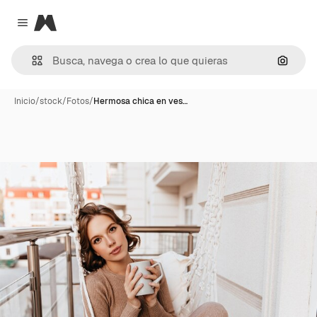
Magnific
Close menu
Buscar
Inicio
/
stock
/
Fotos
/
Hermosa chica en ves…