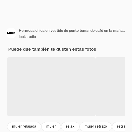
Hermosa chica en vestido de punto tomando café en la mañana. Mujer joven caucásica romántica que sostiene la taza de té en el balcón.
lookstudio
Puede que también te gusten estas fotos
mujer relajada
mujer
relax
mujer retrato
retrato