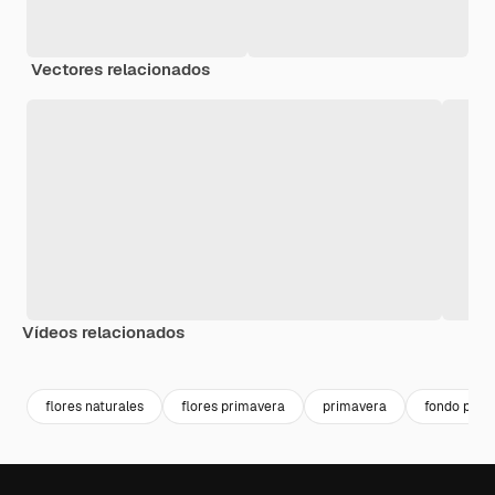
Vectores relacionados
Vídeos relacionados
Premium
Premium
Premium
Premium
Generado p
flores naturales
flores primavera
primavera
fondo prim