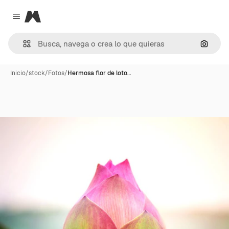
Magnific
Close menu
Buscar
Inicio
/
stock
/
Fotos
/
Hermosa flor de loto…