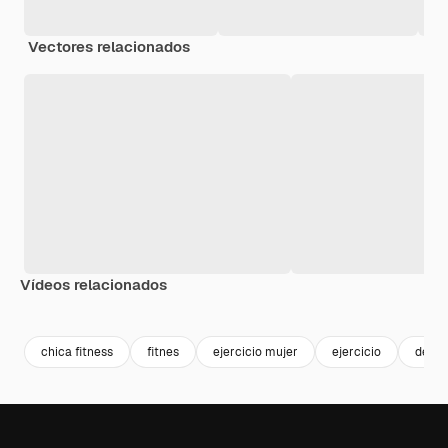
Vectores relacionados
Vídeos relacionados
Premium
Premium
Premium
Premium
chica fitness
fitnes
ejercicio mujer
ejercicio
depor