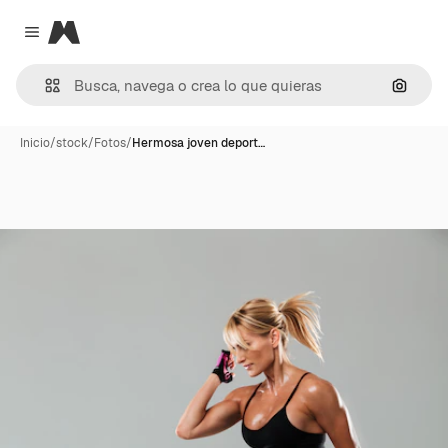
Magnific
Close menu
Buscar
Inicio
/
stock
/
Fotos
/
Hermosa joven deport…