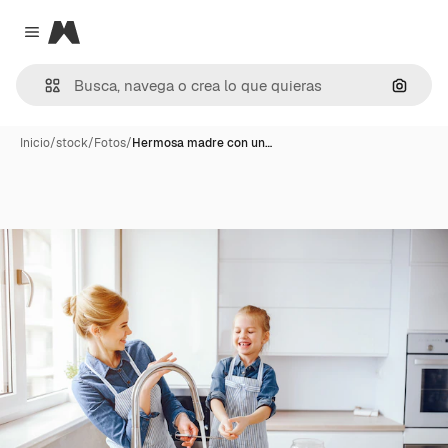
Magnific
Close menu
Buscar
Inicio
/
stock
/
Fotos
/
Hermosa madre con un…