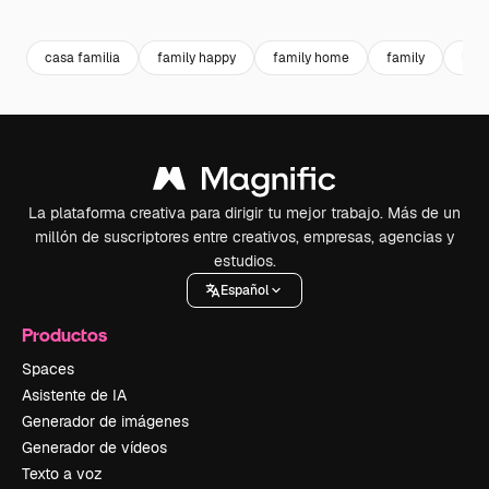
Premium
Premium
Premium
Premium
casa familia
family happy
family home
family
lifes
La plataforma creativa para dirigir tu mejor trabajo. Más de un
millón de suscriptores entre creativos, empresas, agencias y
estudios.
Español
Productos
Spaces
Asistente de IA
Generador de imágenes
Generador de vídeos
Texto a voz