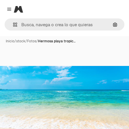
Magnific
Close menu
Buscar
Inicio
/
stock
/
Fotos
/
Hermosa playa tropic…