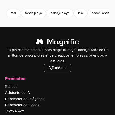
Premium
Premium
Premium
Premium
mar
fondo playa
paisaje playa
isla
beach landscap
La plataforma creativa para dirigir tu mejor trabajo. Más de un
millón de suscriptores entre creativos, empresas, agencias y
estudios.
Español
Productos
Spaces
Asistente de IA
Generador de imágenes
Generador de vídeos
Texto a voz