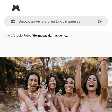
Magnific
Close menu
Buscar
Inicio
/
stock
/
Fotos
/
Hermosas damas de ho…