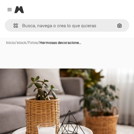
Magnific
Close menu
Buscar
Inicio
/
stock
/
Fotos
/
Hermosas decoracione…