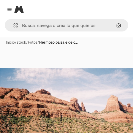
Magnific
Close menu
Buscar
Inicio
/
stock
/
Fotos
/
Hermoso paisaje de c…