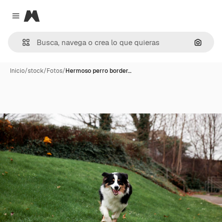
Magnific
Close menu
Buscar
Inicio
/
stock
/
Fotos
/
Hermoso perro border…