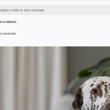
erro dálmat…
a comiendo