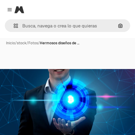
Magnific
Close menu
Buscar
Inicio
/
stock
/
Fotos
/
Hermosos diseños de …