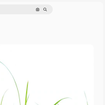
Buscar por imagen
Buscar