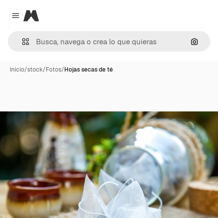
Magnific
Close menu
Buscar
Inicio
/
stock
/
Fotos
/
Hojas secas de té