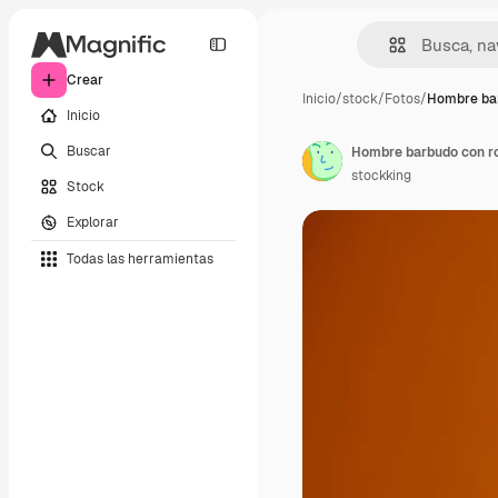
Crear
Inicio
/
stock
/
Fotos
/
Hombre bar
Inicio
Buscar
stockking
Stock
Explorar
Todas las herramientas