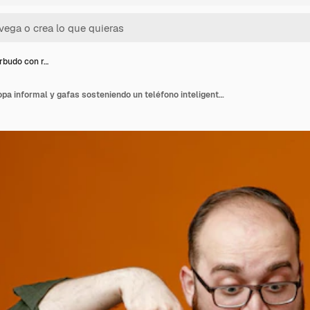
budo con r…
Hombre barbudo con ropa informal y gafas sosteniendo un teléfono inteligente apuntándolo con el dedo índice mirando asombrado y sorprendido de pie sobre un fondo naranja